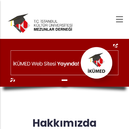
Ana
içeriğe
atla
Hakkımızda