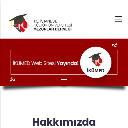
Ana
içeriğe
atla
Hakkımızda