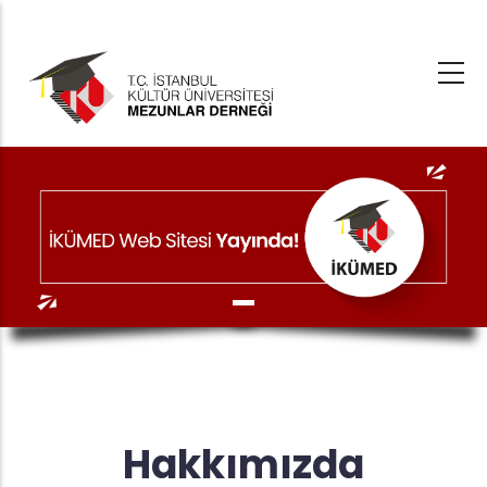
Ana
içeriğe
atla
Hakkımızda