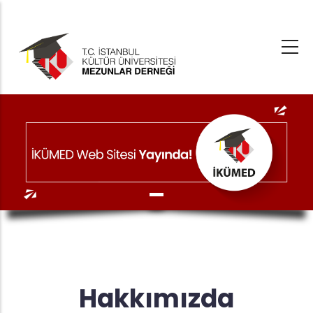
Ana
içeriğe
atla
Hakkımızda