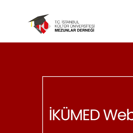
Ana
içeriğe
atla