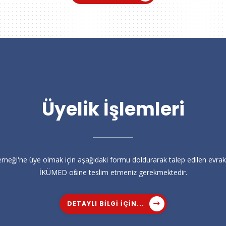
Üyelik İşlemleri
rneği'ne üye olmak için aşağıdaki formu doldurarak talep edilen evrakl
İKÜMED ofisine teslim etmeniz gerekmektedir.
DETAYLI BILGI IÇIN...