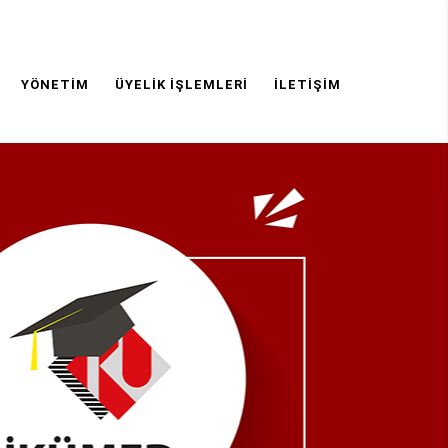
YÖNETIM
ÜYELIK İŞLEMLERI
İLETIŞIM