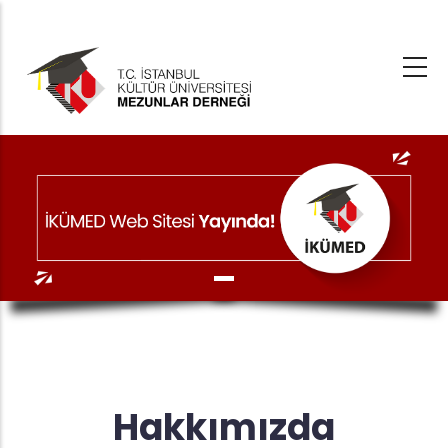
Ana
içeriğe
atla
Hakkımızda