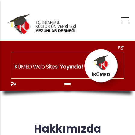
Ana
içeriğe
atla
Hakkımızda