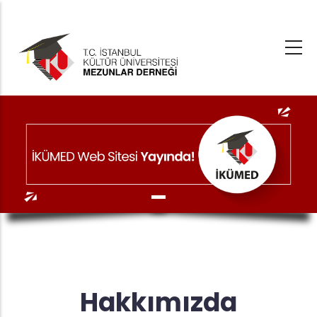
Ana
içeriğe
atla
Hakkımızda