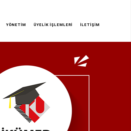
YÖNETIM
ÜYELIK İŞLEMLERI
İLETIŞIM