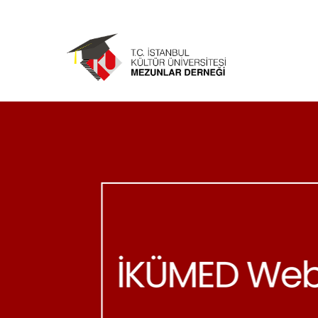
Ana
içeriğe
atla