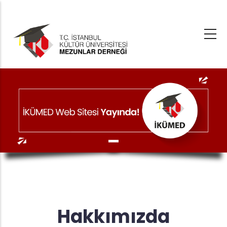
Ana
içeriğe
atla
Hakkımızda