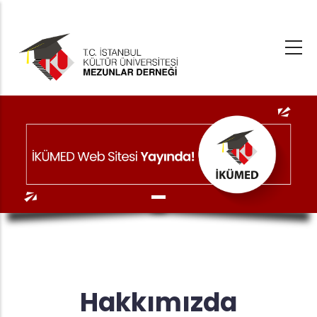
Ana
içeriğe
atla
Hakkımızda