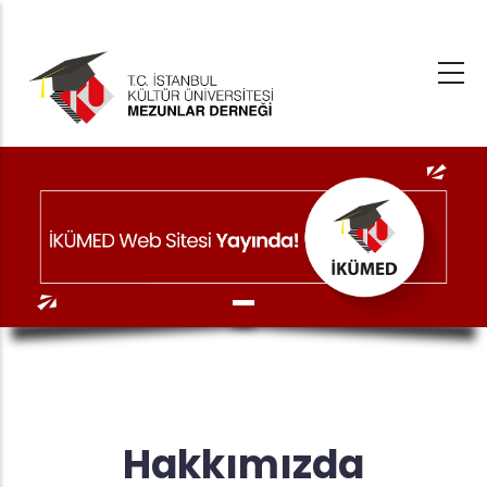
Ana
içeriğe
atla
Hakkımızda