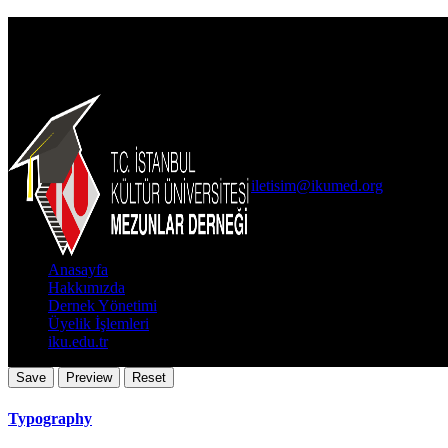
İKÜMED
İletişim Bilgileri
İKÜ Ataköy Yerleşkesi Arka B
0(212) 498 48 49
iletisim@ikumed.org
Önemli Bağlantıla
Anasayfa
Hakkımızda
Dernek Yönetimi
Üyelik İşlemleri
iku.edu.tr
Typography