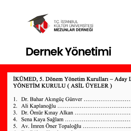
Ana
içeriğe
atla
Dernek Yönetimi