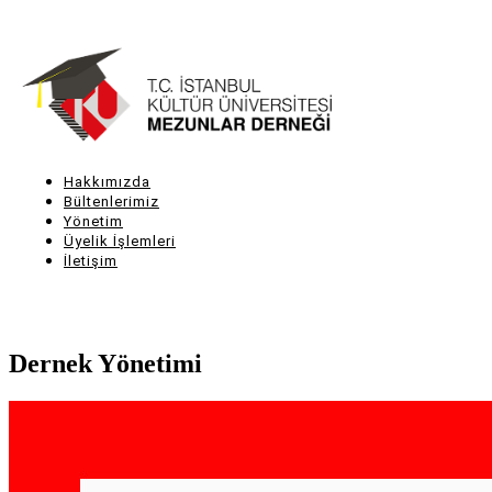
Ana
içeriğe
atla
Hakkımızda
Main
Bültenlerimiz
Yönetim
navigation
Üyelik İşlemleri
İletişim
Dernek Yönetimi