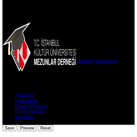
İKÜMED
İletişim Bilgileri
İKÜ Ataköy Yerleşkesi Arka
Bahçe-Öğrenci Merkezi
Bakırköy / İstanbul
0(212) 498 48 49
iletisim@ikumed.org
Önemli
Bağlantılar
Anasayfa
Hakkımızda
Dernek Yönetimi
Üyelik İşlemleri
iku.edu.tr