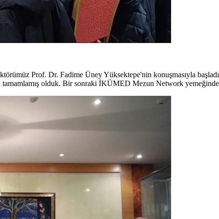
rümüz Prof. Dr. Fadime Üney Yüksektepe'nin konuşmasıyla başladık.
ğimizi tamamlamış olduk. Bir sonraki İKÜMED Mezun Network yemeğinde b