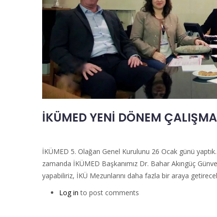
İKÜMED YENİ DÖNEM ÇALIŞMA
İKÜMED 5. Olağan Genel Kurulunu 26 Ocak günü yaptık.
zamanda İKÜMED Başkanımız Dr. Bahar Akıngüç Günver’in
yapabiliriz, İKÜ Mezunlarını daha fazla bir araya getirecek
Log in
to post comments