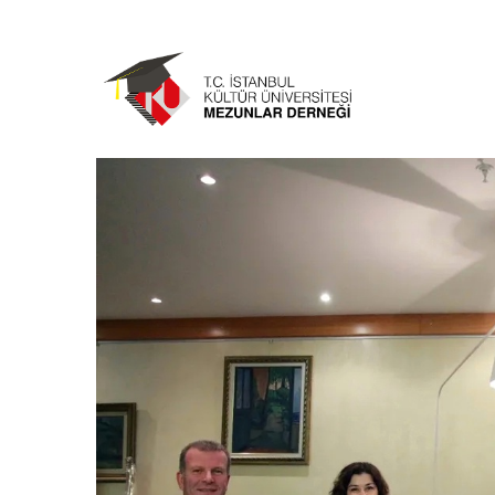
Ana
içeriğe
atla