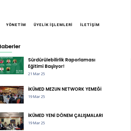
YÖNETIM
ÜYELIK İŞLEMLERI
İLETIŞIM
Haberler
Sürdürülebilirlik Raporlaması
Eğitimi Başlıyor!
21 Mar 25
İKÜMED MEZUN NETWORK YEMEĞİ
19 Mar 25
İKÜMED YENİ DÖNEM ÇALIŞMALARI
19 Mar 25