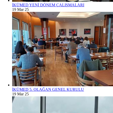
İKÜMED YENİ DÖNEM ÇALIŞMALARI
19 Mar 25
İKÜMED 5. OLAĞAN GENEL KURULU
19 Mar 25