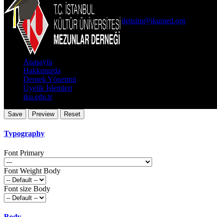
İKÜ Ataköy Yerleşkesi Arka B
0(212) 498 48 49
iletisim@ikumed.org
Önemli Bağlantıla
Anasayfa
Hakkımızda
Dernek Yönetimi
Üyelik İşlemleri
iku.edu.tr
Typography
Font Primary
Font Weight Body
Font size Body
Body