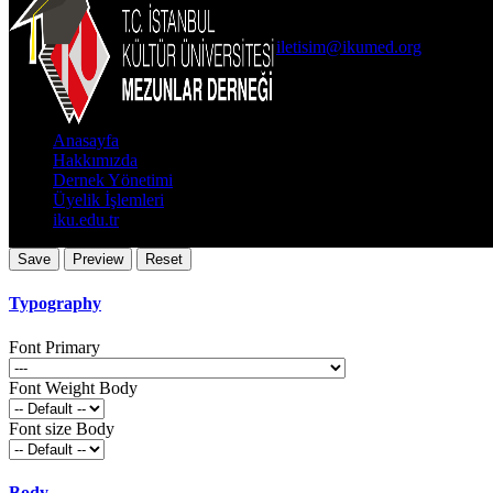
İKÜ Ataköy Yerleşkesi Arka B
0(212) 498 48 49
iletisim@ikumed.org
Önemli Bağlantıla
Anasayfa
Hakkımızda
Dernek Yönetimi
Üyelik İşlemleri
iku.edu.tr
Typography
Font Primary
Font Weight Body
Font size Body
Body