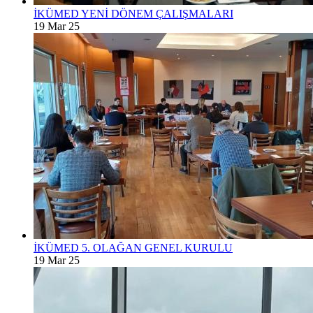
İKÜMED YENİ DÖNEM ÇALIŞMALARI
19 Mar 25
İKÜMED 5. OLAĞAN GENEL KURULU
19 Mar 25