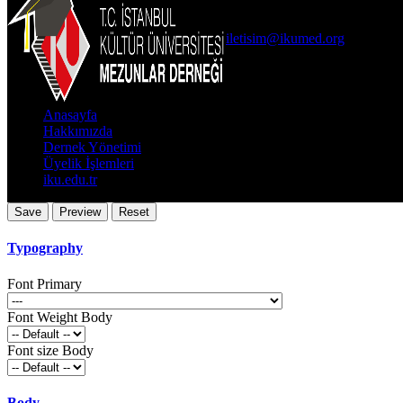
İKÜ Ataköy Yerleşkesi Arka B
0(212) 498 48 49
iletisim@ikumed.org
Önemli Bağlantıla
Anasayfa
Hakkımızda
Dernek Yönetimi
Üyelik İşlemleri
iku.edu.tr
Typography
Font Primary
Font Weight Body
Font size Body
Body