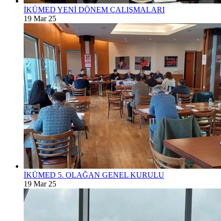
İKÜMED YENİ DÖNEM ÇALIŞMALARI
19 Mar 25
İKÜMED 5. OLAĞAN GENEL KURULU
19 Mar 25