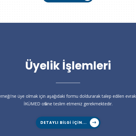
Üyelik İşlemleri
rneği'ne üye olmak için aşağıdaki formu doldurarak talep edilen evrakl
İKÜMED ofisine teslim etmeniz gerekmektedir.
DETAYLI BILGI IÇIN...