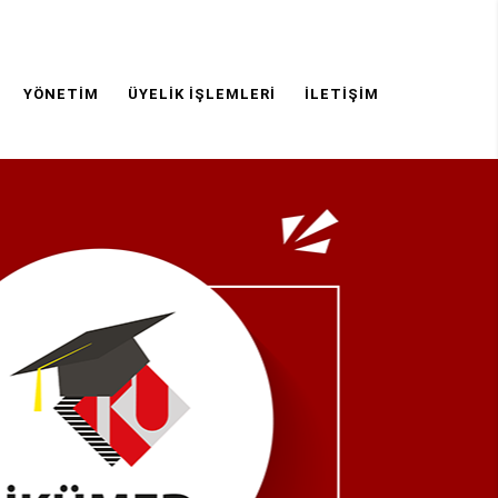
YÖNETIM
ÜYELIK İŞLEMLERI
İLETIŞIM