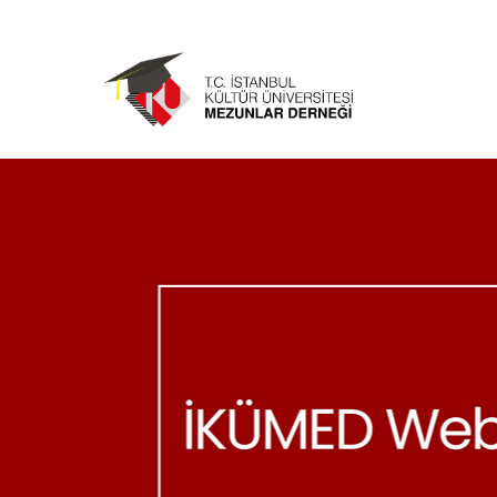
Ana
içeriğe
atla